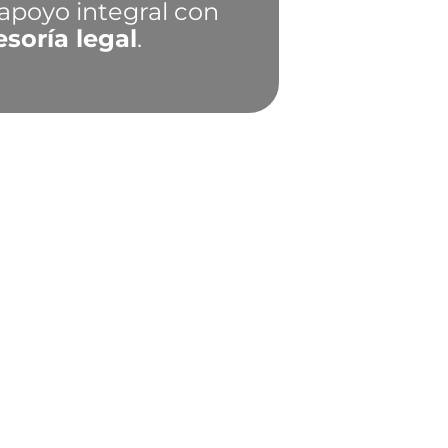
apoyo integral con
esoría legal
.